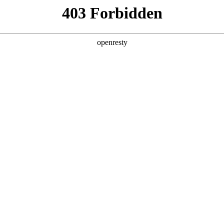
企业业务
个人业务
了解我们
投资者
EN
Global
内竞
在z6mg·人生就是博，除了舒适开放的办公
z
办公休闲场所
项
环境，我们还有室内健身房、咖啡厅、室
险
、
外篮球场、足球场，员工可获得休闲时光
援
保
的中的愉悦感受。在这里，每一位员工将收
验
的
获自己事业的起步、职场的蜕变 。
员
对
创新平台
投资者关系
日
得
年
技术策源地开放课题
信息
科技知乎
公司公告
BOE创新
财务信息